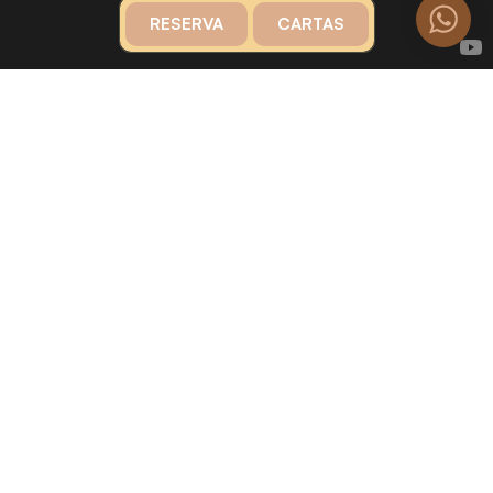
RESERVA
CARTAS
Restaurante en Valencia
centro con casi un siglo
de experiencia en cocina
mediterránea
En Taberna Alkázar trabajamos producto fresco
del mar y elaboramos paellas al momento.
Ofrecemos un espacio único en una calle
peatonal, ideal para comidas, eventos y
celebraciones.