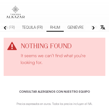
‹
›
DKA (FR)
TEQUILA (FR)
RHUM
GENIÈVRE
SPIRITUEU
Nothing Found
It seems we can’t find what you’re
looking for.
CONSULTAR ALERGENOS CON NUESTRO EQUIPO
Precios expresados en euros. Todos los precios incluyen el IVA.